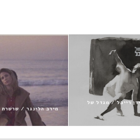
ן רייכל / מגדל של
מירב הלינגר / שרשרת פ