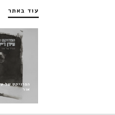
עוד באתר
הפרויקט של עיד
סו / משולש קדוש
אור