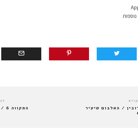
נוספות
קודם
לכו
ובין / האלבום שיעיר
התקווה 6 / פלונטר