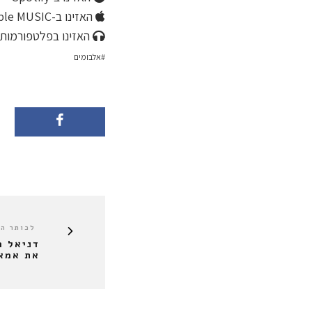
האזינו ב-Apple MUSIC
האזינו בפלטפורמות 
אלבומים
לכותר ה
דניאל ר
את אמא