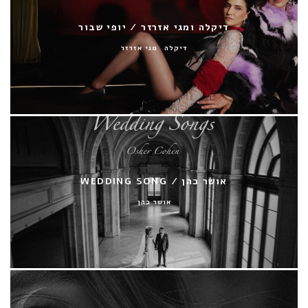
דיקלה ומגי אזרזר / יופי שבור
דיקלה
מגי אזרזר
אושר כהן / WEDDING SONG
אושר כהן