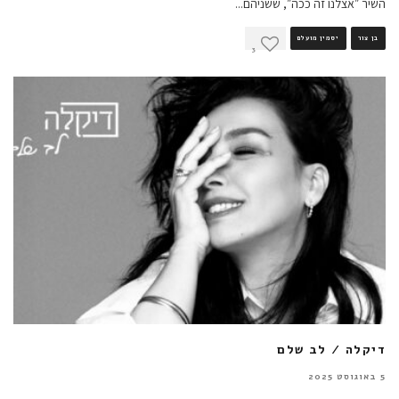
השיר ״אצלנו זה ככה״, ששניהם
...
בן צור
יסמין מועלם
3
דיקלה / לב שלם
5 באוגוסט 2025