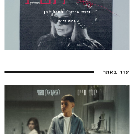
נינט טייב / כחול לבן
נינט טייב
עוד באתר