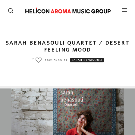
SARAH BENASOULI QUARTET / DESERT
FEELING MOOD
0
·
21 במאי 2021
·
SARAH BENASOULI