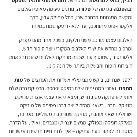
רביץ
,
בואי למרפסת
בגרסה של
תום ארמוני ותמיר מוסקט
ו
בהפגנה
בגרסה של
פלורה
, נותנים טעימה מאופי האלבום
ומקשת הסגנונות הרחבה שבו, החל מפולק עדין, דרך
אלקטרו-פופ מתוחכם, ועד לנאו-דיסקו שמח במיוחד.
האלבום עצמו מורכב משני חלקים, כשכל אחד מהם מפרק
ומרכיב מחדש את שירי האלבום המקורי ויוצר סיפור חדש,
אלטרנטיבי, שמוסיף עוד שכבה מרתקת לאלבום שהוכתר כאחת
היצירות היפות והבשלות ביותר של רונה קינן.
״לפני שנתיים, ביקש ממני עיליי אשדות את הערוצים של
מות
התפוז
, ואחרי כמה ימים שלח רמיקס יפהפה. הרמיקס הזה שלח
אותי להרפתקה מסוג חדש, ומצאתי את עצמי אוצרת פרויקט
מוזיקלי-חברי, כשאני מנסה לייצר דרכו פסיפס של מוזיקה
ישראלית שאני אוהבת, מוזיקה שמורכבת משוליים וממרכז,
מאלקטרוניקה ומפולק, מנשים יוצרות ומגברים, ואולי, על הדרך,
מנסה גם לפתור בעיה עתיקה – איך לתת חיים חדשים והמשכיות