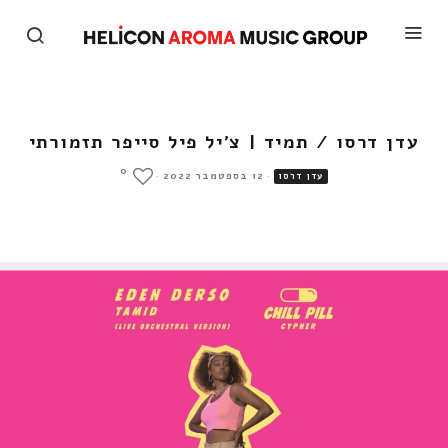
עדן דרסו / תמיד | צ'יל פיל סייפר תזמורתי
0
·
12 בספטמבר 2022
·
עדן דרסו