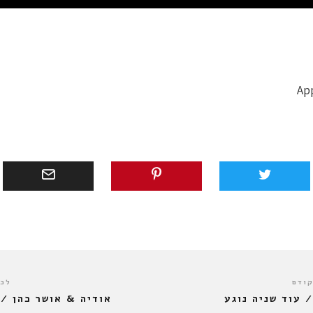
קודם
לכו
/ עוד שניה נוגע
אודיה & אושר כהן / 