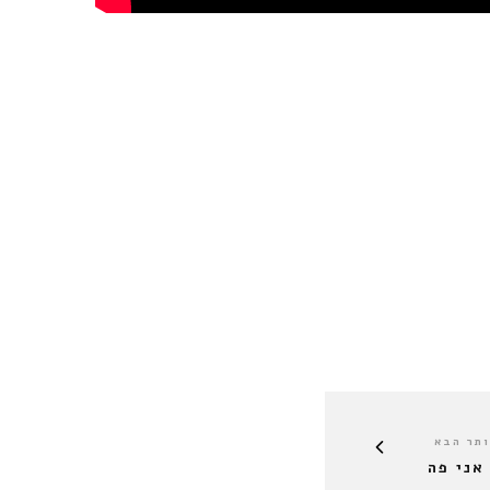
תר הבא
אני פה