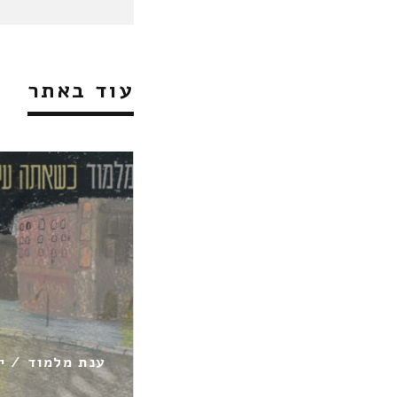
עוד באתר
יין / אשדודית באליטה
ענת מלמוד / י