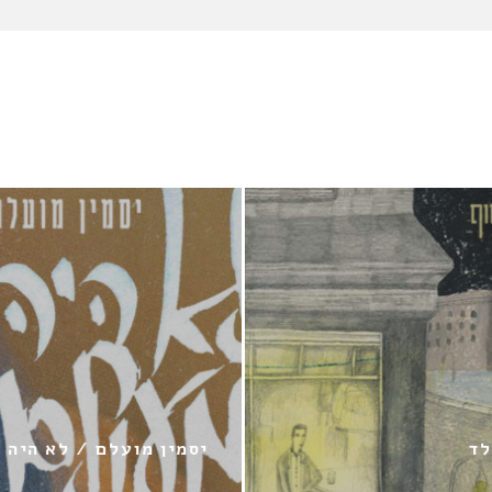
לד
יסמין מועלם / לא היה 