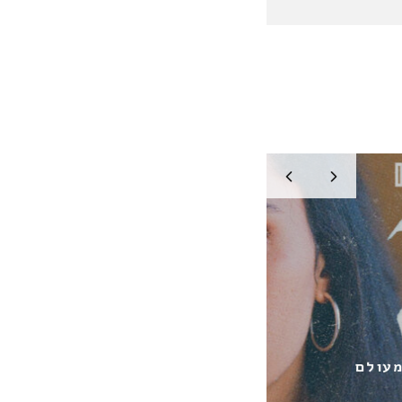
SHER SWISSA & SANDHAUS /
מעולם
ANGELS