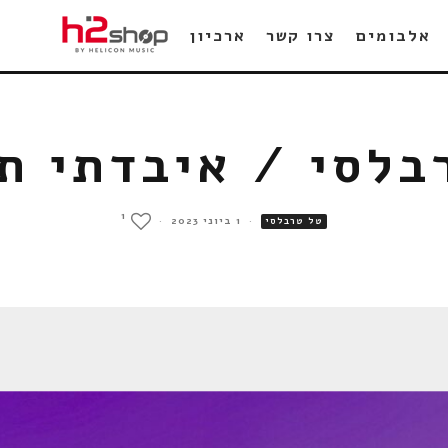
אלבומים
צרו קשר
ארכיון
בלסי / איבדתי ת'
1
·
1 ביוני 2023
·
טל טרבלסי