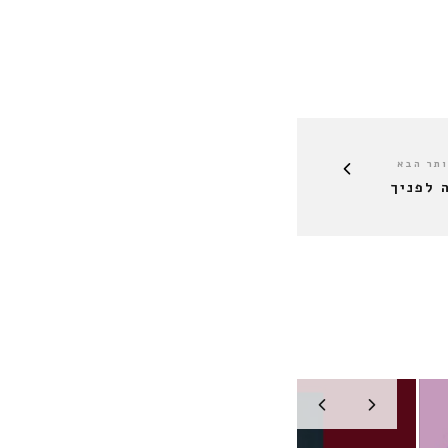
תר הבא
 לפניך