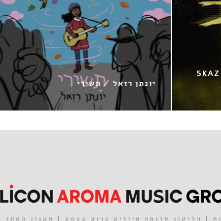
שירי
דניאל סאן קריאף / כבו
| הליקון ארומה מיוזיק גרופ 2022 |
תקנון האתר
|