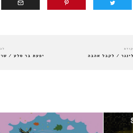
קודם
לכו
ינגר / לקבל אהבה
יפעת בר סלע / שרה