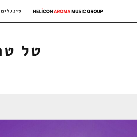
סינגלים
טל טר