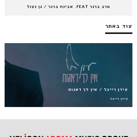
מרב ברנר FEAT. אבינח ברנר / גן נעול
עוד באתר
אורי שוחט | פלד | סימה נון / יפן
אורי שוחט
סימה נון
פלד