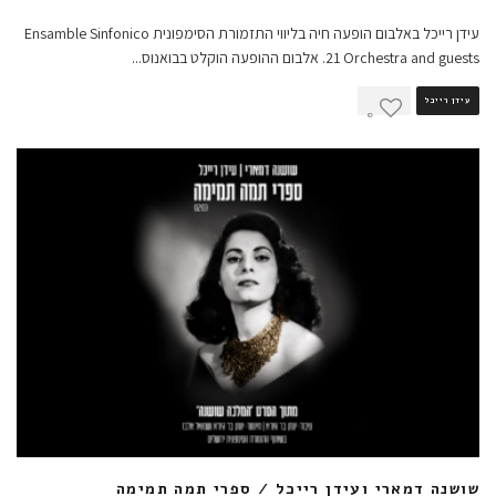
עידן רייכל באלבום הופעה חיה בליווי התזמורת הסימפונית Ensamble Sinfonico
21 Orchestra and guests. אלבום ההופעה הוקלט בבואנוס
...
עידן רייכל
0
שושנה דמארי ועידן רייכל / ספרי תמה תמימה