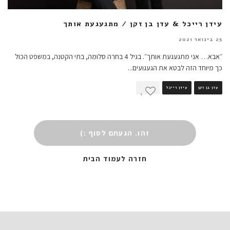
עידן רייכל & עדן בן זקן / מתגעגעת אותך
25 בינואר 2021
״אבא… אני מתגעגעת אותך״. בגיל 4 בחרה סלומה, בתי הקטנה, במשפט הכול
כך מיוחד הזה לבטא את הגעגועים
...
עדן בן זקן
עידן רייכל
1
זהו. הגעתם לסוף :)
חזרה לעמוד הבית