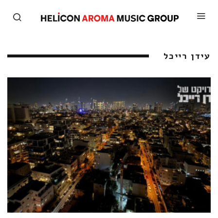
עידן רייכל