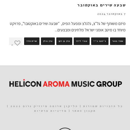
שבעה שירים באוקטובר
7 באוקטובר 2024
מיזם משותף של גל"צ, גלגלצ ומפעל הפיס, "שבעה שירים באוקטובר", פרויקט
מיוחד בו מיטב אומני ישראל מלחינים ומבצעים
...
אהוד בנאי
ג'ימבו ג'יי
עברי לידר
עדן בן זקן
עדן גולן
שרית חדד
2
כל הזכויות שמורות | הליקון ארומה מיוזיק גרופ 2022 |
תקנון האתר
|
מדיניות פרטיות