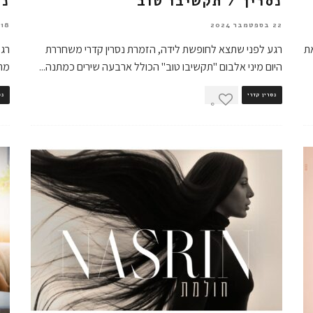
נסרין / תקשיבו טוב
נס
22 בספטמבר 2024
18 באפריל 2024
ת
רגע לפני שתצא לחופשת לידה, הזמרת נסרין קדרי משחררת
רגע
היום מיני אלבום "תקשיבו טוב" הכולל ארבעה שירים כמתנה
...
מתחדש
נסרין קדרי
נס
0