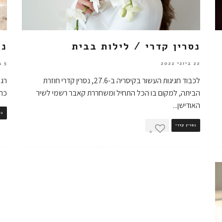
נסרין קדרי / לילות בבית
נס
22 ביוני 2022
5 באפריל 2022
לכבוד חגיגות העשור בקיסריה ב-27.6, נסרין קדרי חוזרת
רגע
הביתה, למקום בו הכל התחיל ומשחררת קאבר רשמי לשיר
כתו
האודישן
...
נס
נסרין קדרי
0