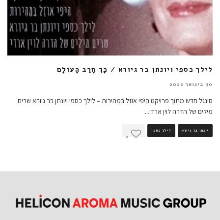
לילך כספי ויונתן בר גיורא / כָּךְ חָרַב הָעוֹלָם
30 בינואר 2022
סינגל חדש מתוך פרויקט הַיֹּפִי אוֹזֵל בִּמְהִירוּת – לילך כספי ויונתן בר גיורא שרים
מילים של הדרה לוין ארדי.
...
יונתן בר גיורא
לילך כספי
2