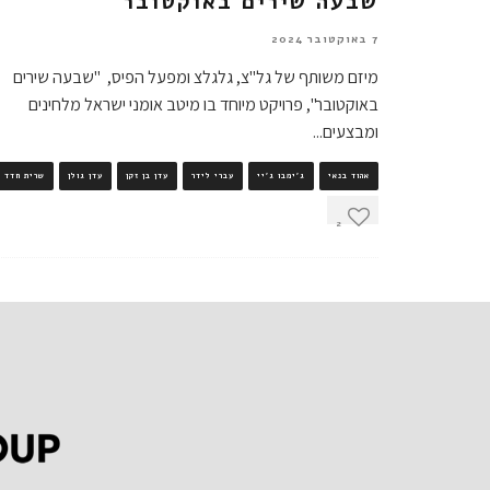
שבעה שירים באוקטובר
7 באוקטובר 2024
מיזם משותף של גל"צ, גלגלצ ומפעל הפיס, "שבעה שירים
באוקטובר", פרויקט מיוחד בו מיטב אומני ישראל מלחינים
ומבצעים
...
אהוד בנאי
ג'ימבו ג'יי
עברי לידר
עדן בן זקן
עדן גולן
שרית חדד
2