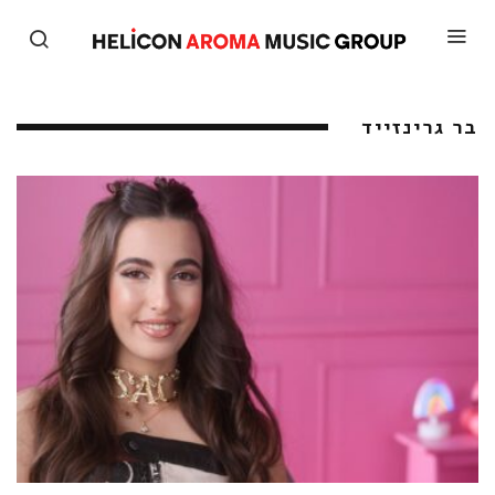
בר גרינזייד