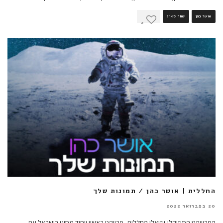
אושר כהן
שחר סאול
2
החללית | אושר כהן / תמונות שלך
20 בפברואר 2022
הפרוייקט המוזיקלי-ויזואלי החללית, פרויקט ראשון ויחיד מסוגו בישראל עם