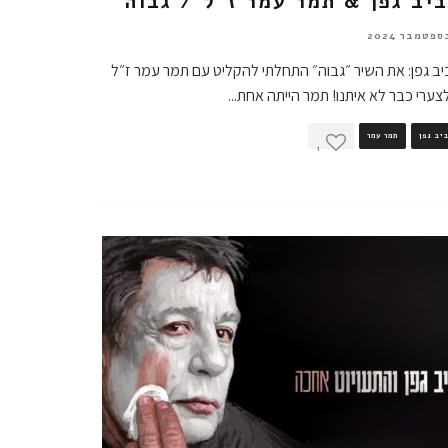
יב גפן & תמר עמר ז"ל / גבוה
ב גפן: את השיר ״גבוה״ התחלתי להקליט עם תמר עמר ז״ל
ערי כבר לא איתנו! תמר הייתה אחת
...
יב גפן
תמר עמר
1