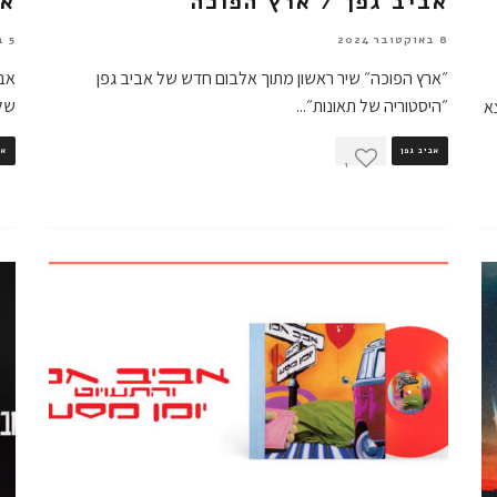
אביב גפן / ארץ הפוכה
אב
8 באוקטובר 2024
5 בספטמבר 2024
״ארץ הפוכה״ שיר ראשון מתוך אלבום חדש של אביב גפן
אבי
״היסטוריה של תאונות״
...
שלצ
א
אביב גפן
אב
1