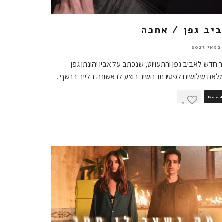
יב גפן / אחכה
 חדש לאביב גפן והתעויוט, שנכתב על אביו יהונתן גפן
את שלושים לפטירתו. השיר בוצע לראשונה בלייב בנשף
...
יב גפן
0