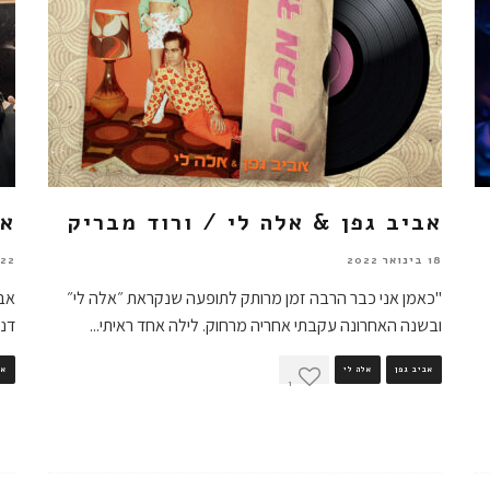
אביב גפן & אלה לי / ורוד מבריק
אב
18 בינואר 2022
22 ביולי 2021
"כאמן אני כבר הרבה זמן מרותק לתופעה שנקראת ״אלה לי״
ובשנה האחרונה עקבתי אחריה מרחוק. לילה אחד ראיתי
...
דני
אביב גפן
אלה לי
אב
1