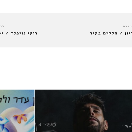
קודם
לכו
יון / חלקים בעיר
רועי נויפלד / יש