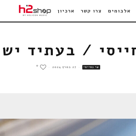
אלבומים
צרו קשר
ארכיון
ייסי / בעתיד יש 
0
·
27 במרץ 2024
·
שי נחייסי