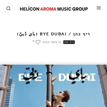
ריף כהן / BYE DUBAI (باي دُبيّ)
0
·
13 במאי 2022
·
ריף כהן