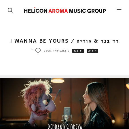
רד בנד & אודיה / I WANNA BE YOURS‎‎
0
·
5 בפברואר 2023
·
אודיה
רד בנד