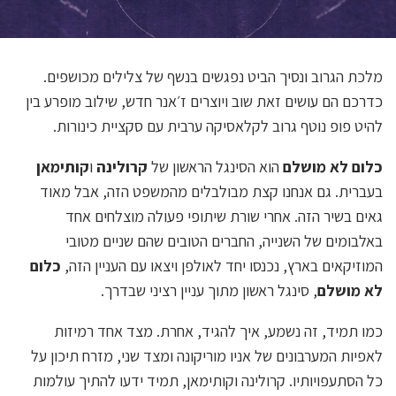
מלכת הגרוב ונסיך הביט נפגשים בנשף של צלילים מכושפים.
כדרכם הם עושים זאת שוב ויוצרים ז׳אנר חדש, שילוב מופרע בין
להיט פופ נוטף גרוב לקלאסיקה ערבית עם סקציית כינורות.
כלום לא מושלם
הוא הסינגל הראשון של
קרולינה
ו
קותימאן
בעברית. גם אנחנו קצת מבולבלים מהמשפט הזה, אבל מאוד
גאים בשיר הזה. אחרי שורת שיתופי פעולה מוצלחים אחד
באלבומים של השנייה, החברים הטובים שהם שניים מטובי
המוזיקאים בארץ, נכנסו יחד לאולפן ויצאו עם העניין הזה,
כלום
לא מושלם
, סינגל ראשון מתוך עניין רציני שבדרך.
כמו תמיד, זה נשמע, איך להגיד, אחרת. מצד אחד רמיזות
לאפיות המערבונים של אניו מוריקונה ומצד שני, מזרח תיכון על
כל הסתעפויותיו. קרולינה וקותימאן, תמיד ידעו להתיך עולמות