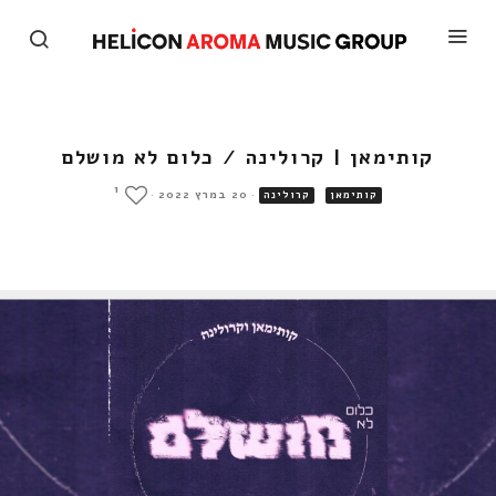
קותימאן | קרולינה / כלום לא מושלם
1
·
20 במרץ 2022
·
קותימאן
קרולינה