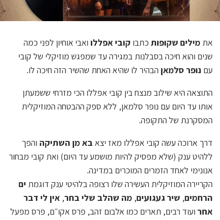
את
מילים שקופות
כתבו
קובי אפללו
ואבי אוחיון לפני כמה
שנים והוא חיכה בסבלנות במגירה עד שמפגש מוזיקלי של קובי
עם
נופר סלמאן
הבהיר לו שהיא האחת שהשיר הזה חיכה לו.
התוצאה היא שילוב מנצח בין קובי אפללו הכי מזרחי ששמעתן
אותו עד היום עם נופר סלמאן, ללא ספק ההבטחה המוזיקלית
המסקרנת של התקופה.
דרך ארוכה עשה קובי אפללו מאז יצא
בא מן השתיקה
והפך
ללהיט ענק (שלא מפסיק להיות מושמע עד היום) ואת קובי מבחור
אנונימי לאחד הזמרים המוכרים במדינה.
הקריירה המוזיקלית העשירה שלו רצופה בלהיטי ענק דוגמת
ים
הרחמים
,
שיר געגועים
,
מה שהלב שלי בחר
,
אין לי דבר
אחר
ועוד רבים, תארים כמו אלבום זהב, פרס אקו״ם, פרס מפעל