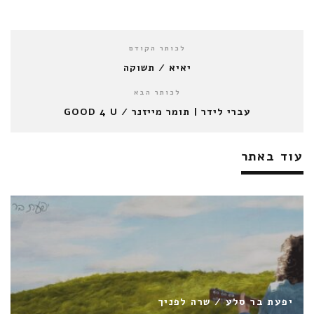
לכותר הקודם
יאיא / תשוקה
לכותר הבא
עברי לידר | תומר מייזנר / GOOD 4 U
עוד באתר
נינט טייב / קמתי לרקוד