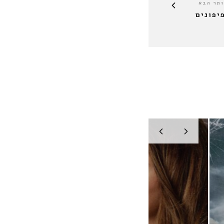
תר הבא
יפונים