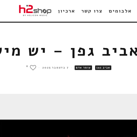
אלבומים
צרו קשר
ארכיון
ביב גפן – יש מי
0
·
7 בדצמבר 2025
·
אביב גפן
עומר אדם