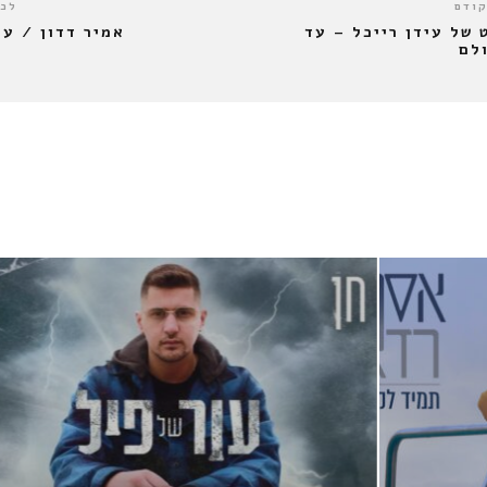
קודם
לכו
 של עידן רייכל – עד
אמיר דדון / עפ
לם