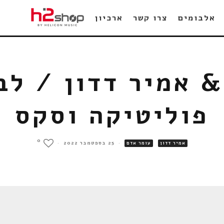
אלבומים
צרו קשר
ארכיון
 אמיר דדון / לבח
פוליטיקה וסקס
0
·
25 בספטמבר 2022
·
אמיר דדון
עומר אדם