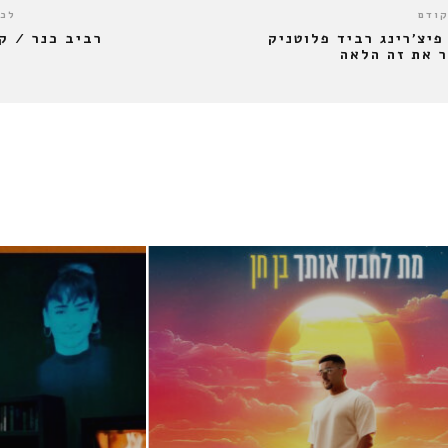
קודם
לכו
 פיצ'רינג רביד פלוטניק
רביב כנר / ק
 את זה הלאה