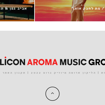
 עמר ז"ל / גבוה
אלירז / החברים שלי
| הליקון ארומה מיוזיק גרופ 2022 |
תקנון האתר
|