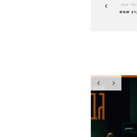
תר הבא
רן שמש