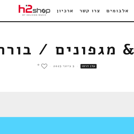
אלבומים
צרו קשר
ארכיון
& מגפונים / בורח
0
·
5 ביוני 2023
·
עדן דרסו