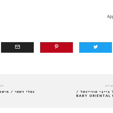
קודם
לכו
בייבי אוריינטל /
נטלי דשטי / תישא
BABY ORIENTAL