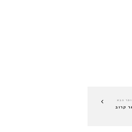
תר הבא
ר קרוב