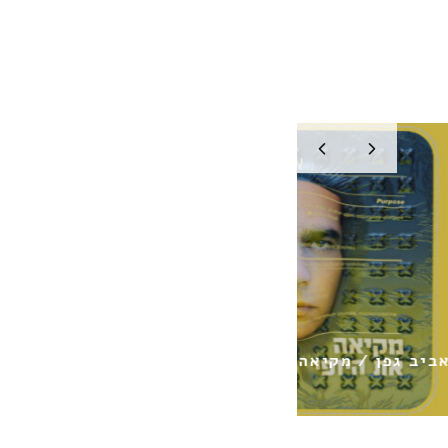
יופי
דניאל ג'מל / מחכה לך