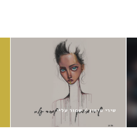
מור עליי
אביב גפן / מקיאה את ה