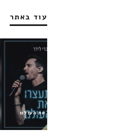
עוד באתר
ידר / תעצרו את העולם
שירי מימון / ש