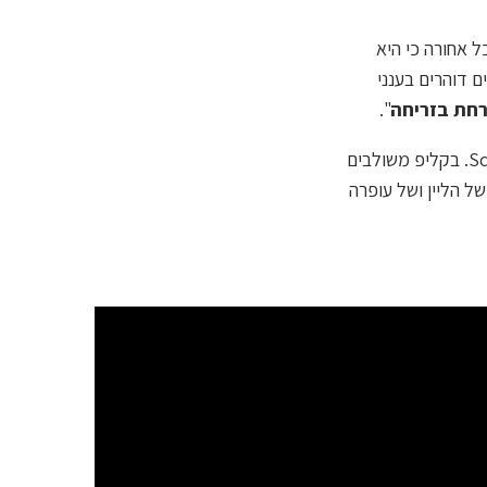
 אחורה כי היא
 דוהרים בענני
רחת בזריחה
".
את הקליפ לשיר ביים אדם אקשטיין, צילם וערך גיא ברטוב והוא נעשה בשיתוף פעולה עם Sciplay. בקליפ משולבים
ל הליין ושל עופרה