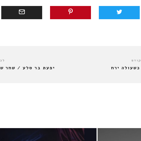
קודם
לכו
כשעולה ירח
יפעת בר סלע / שחר ש