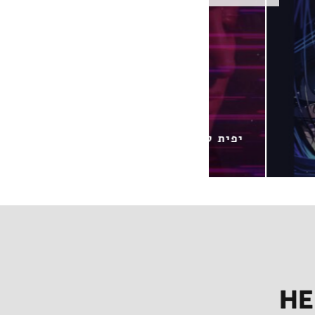
קום
מירי מסיקה / אחת בלילה