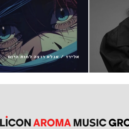
וצה למות היום
יפית טסה / שוב אותו מ