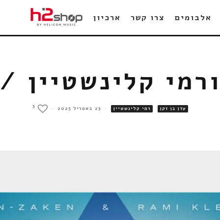
אלבומים
צרו קשר
ארכיון
ורמי קלינשטיין /
3
·
23 באפריל 2023
·
עדן בן זקן
רמי קלינשטיין