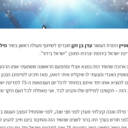
יין
וזמרת העשור
עדן בן זקן
חוברים לשיתוף פעולה ראשון בשיר
מיל
פה ארוכה שהשיר הזה נמצא אצלי ומהפעם הראשונה ששמעתי אותו הרגש
שטיין האגדי והצעתי לו שיקליט איתי דואט, מאז חיכינו לטיימינג הנכון
לישראל בידור שהציעו לנו להוציא אותו 
ג הזה – תקשיבו למילים שלו ותבינו לבד. אני מאחלת לכל העם היקר ש
ר מילה טובה קיבלתי מעדן לפני חצי שנה, לפני שהתחיל המצב העגום במ
י חודש בערך היה ברור לשנינו שהשיר הזה והחיבור ביננו חייב להגיע ל
מרגיש גאה להוציא היום את השיר החשוב השה בחגיגות 75 שנה למדינת יש