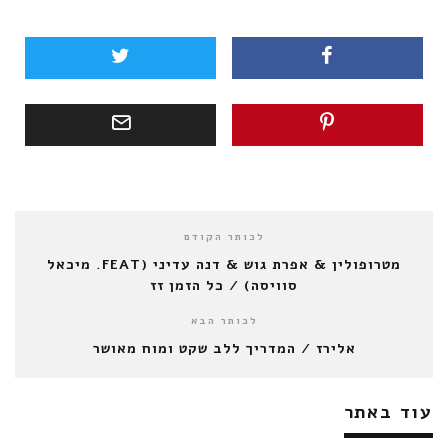
לכותר הקודם
מטרופולין & אפרת גוש & דנה עדיני (FEAT. מיכאל
סוויסה) / כל הזמן זז
לכותר הבא
אלירז / המדריך ללב שקט ומוח מאושר
עוד באתר