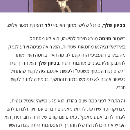
בכיוון שלך
, סינגל שלישי מתוך האי.פי
ילד
בהפקת מאור אלוש.
כש
מור סויסה
מוצא חיבור למישהו, הוא לא מסתפק
באידיאליזציה או מחמאות שטחיות. הוא רואה פנימה ויודע לנמק
מה באדם הספציפי הזה קסם לו, מה האיר בו ומה העיר אותו
להתבונן עליו בעיניים אוהבות. השיר
בכיוון שלך
הוא הדרך שלו
"לשים נקודה בסוף משפט" ולעשות אינטגרציה לקשר שהתחיל
כסיפור אהבה לא ממומש במזרח והמשיך בכמיהה לחזור לקשר
חברי.
זה התחיל לפני כמה שנים בהודו. הוא פגש מישהי אינטליגנטית,
מצחיקה וכזו שיודעת לדרוש מאנשים דברים עם חיוך ולגרום להם
לעזור לה ב"אפס מאמץ". כאדם עם קווים של חרדה חברתית, הוא
העריץ את היכולת הזו שלה והדרך להתאהבות היתה קצרה. השיר