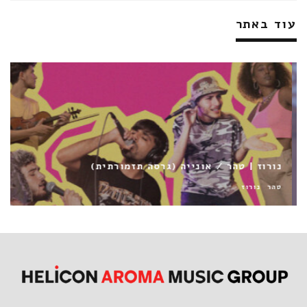
עוד באתר
נורוז | טהר / אונייה (גרסה תזמורתית)
טהר
נורוז