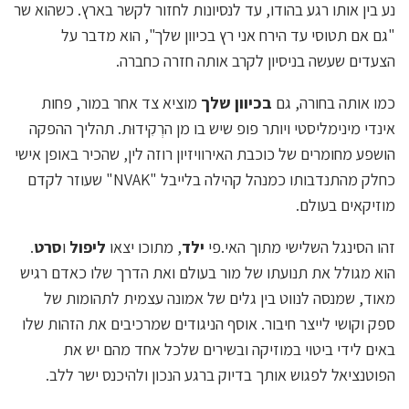
נע בין אותו רגע בהודו, עד לנסיונות לחזור לקשר בארץ. כשהוא שר
"גם אם תטוסי עד הירח אני רץ בכיוון שלך", הוא מדבר על
הצעדים שעשה בניסיון לקרב אותה חזרה כחברה.
כמו אותה בחורה, גם
בכיוון שלך
מוציא צד אחר במור, פחות
אינדי מינימליסטי ויותר פופ שיש בו מן הרְקִידוּת. תהליך ההפקה
הושפע מחומרים של כוכבת האירוויזיון רוזה לין, שהכיר באופן אישי
כחלק מהתנדבותו כמנהל קהילה בלייבל "NVAK" שעוזר לקדם
מוזיקאים בעולם.
זהו הסינגל השלישי מתוך האי.פי
ילד
, מתוכו יצאו
ליפול
ו
סרט
.
הוא מגולל את תנועתו של מור בעולם ואת הדרך שלו כאדם רגיש
מאוד, שמנסה לנווט בין גלים של אמונה עצמית לתהומות של
ספק וקושי לייצר חיבור. אוסף הניגודים שמרכיבים את הזהות שלו
באים לידי ביטוי במוזיקה ובשירים שלכל אחד מהם יש את
הפוטנציאל לפגוש אותך בדיוק ברגע הנכון ולהיכנס ישר ללב.