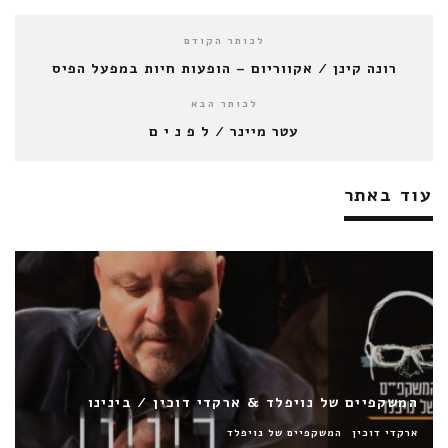
לכותר הקודם
רונה קינן / אקווריום – הופעות חיות במפעל הפיס
לכותר הבא
עטר מיינר / ל פ נ י ם
עוד באתר
ינינו
עידו מימון & אברי ג'י / רוקדים לאינסוף
עידו מימון