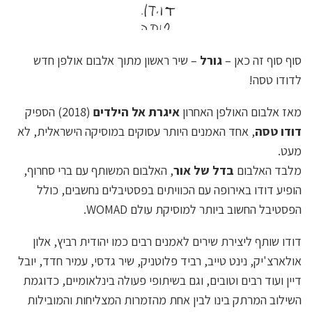
סוף סוף זה כאן –
גורל
– שיר ראשון מתוך אלבום אולפן חדש
לדודו טסה!
מאז אלבום האולפן האחרון
איגרת אל הילדים
(2018) הספיק
דודו טסה
, אחד האמנים היותר עסוקים במוסיקה הישראלית, לא
מעט.
מלבד האלבום
בדל של אור
, האלבום המשותף עם ברי סחרוף,
הופיע דודו באירופה עם הכוויתים בפסטיבלים נחשבים, כולל
הפסטיבל החשוב ביותר למוסיקת עולם WOMAD.
דודו שותף ליצירת שירים לאמנים רבים כמו יהודית רביץ, אלון
אולארצ'יק, נינט טייב, רביד פלוטניק, שיר גדסי, עמיר חדד, יובל
דיין ועוד רבים וטובים, וגם בשיתופי פעולה בינלאומיים, כדוגמת
השילוב המרתק בינו לבין אחת מהזמרות המצליחות והמובילות