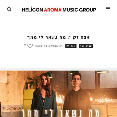
אנה זק / מה נשאר לי ממך
0
·
23 באוקטובר 2022
·
אביב גפן
אנה זק