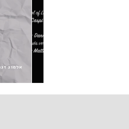
פי & ז׳וקה פרפיניאן / סמל
אלמוג זגרון / 