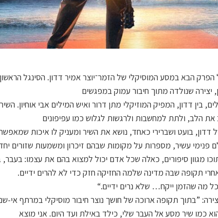
 הפרק הבא במסע המוסיקלי של הזמר־יוצר אמיר דדון. הסינגל הראשון
, יצירה שנולדה מתוך חיבור עמוק במפגשים
ים, בין דדון, המפיק המוזיקלי מתן דרור ואיש המילים אבי אוחיון. השי
את הלב, ולתת למחשבות ולרגשות לגלוש כמו עפיפונים
ל דדון, בועט ושברירי כאחד, נושא את השיר ומעניק לו איכות שמאפשרת
ם פנימי עשיר, מספרות על מקומות שבהם זיכרון ומשמעות שזורים יחד.
כו מגוון סיפורים, כאלה שכל אדם יכול למצוא בהם את עצמו: בעבר, ב
אחרי תקופה שבה מדינה שלמה החזיקה חזק כדי לא להרים ידיים.
ל מה שהזמן ייקח… שלא נרים ידיים.“
צירה: ”בתוך תקופה ארוכה של חושך נוצר חיבור מוסיקלי במרתף אי-שם 
א כמו שיר מסע אל העבר שלי, כילד באילת ועד היום. אני מוצא