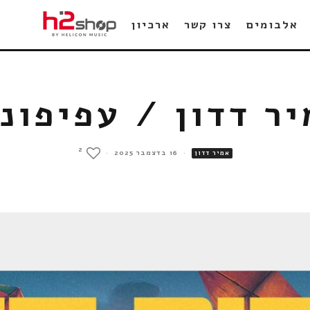
אלבומים
צרו קשר
ארכיון
ר דדון / עפיפונ
2
·
16 בדצמבר 2025
·
אמיר דדון