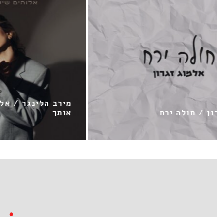
מירב הלינגר / אלוהים 
חולה ירח
אותך