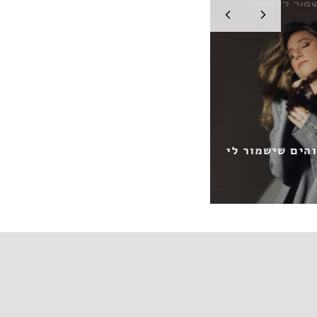
שישמור לי
אביב גפן & אברהם פריד / בצור