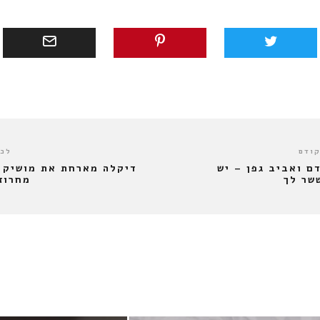
קודם
לכו
ם ואביב גפן – יש
דיקלה מארחת את מושיק 
שר לך
מחרוזת E