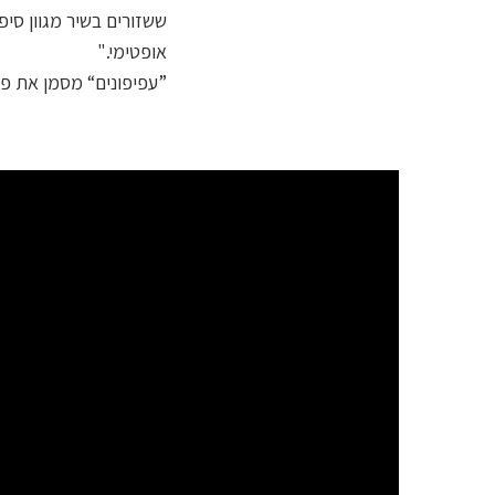
ששזורים בשיר מגוון סי
אופטימי."
”עפיפונים“ מסמן את פ