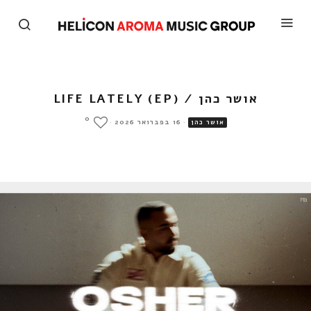
אושר כהן / LIFE LATELY (EP)
0
·
16 בפברואר 2026
·
אושר כהן