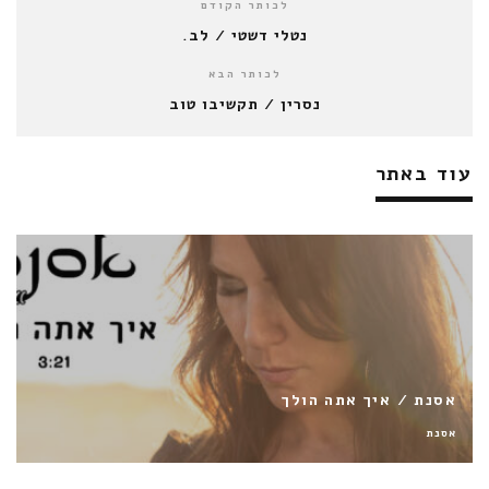
לכותר הקודם
נטלי דשטי / לב.
לכותר הבא
נסרין / תקשיבו טוב
עוד באתר
טוהר גדסי FEAT שיר דוד גדסי / MENAK WLA MENI
טוהר גדסי