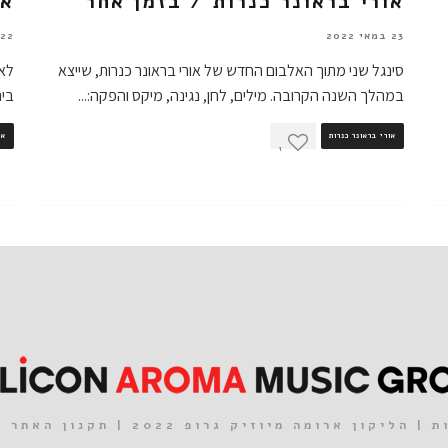
אורי בראונר כנרות / בזמן אחר
או
23 במאי 2022
22 בנובמבר 2021
סינגל שני מתוך האלבום החדש של אורי בראונר כנרות, שייצא
לאח
במהלך השנה הקרובה. מילים, לחן, נגינה, מיקס והפקה:
...
בינ
אורי בראונר כנרות
או
1
| הליקון ארומה מיוזיק גרופ 2022 |
תקנון האתר
|