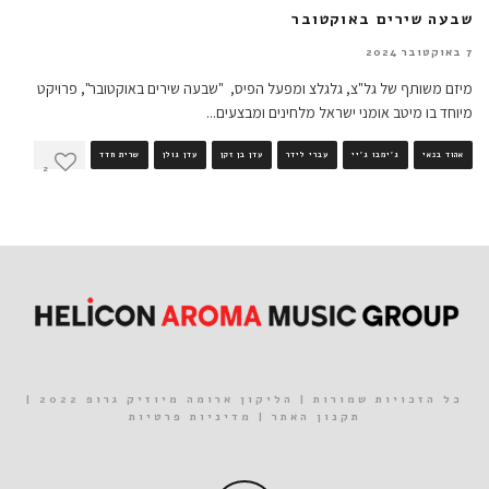
שבעה שירים באוקטובר
7 באוקטובר 2024
מיזם משותף של גל"צ, גלגלצ ומפעל הפיס, "שבעה שירים באוקטובר", פרויקט
מיוחד בו מיטב אומני ישראל מלחינים ומבצעים
...
אהוד בנאי
ג'ימבו ג'יי
עברי לידר
עדן בן זקן
עדן גולן
שרית חדד
2
כל הזכויות שמורות | הליקון ארומה מיוזיק גרופ 2022 |
תקנון האתר
|
מדיניות פרטיות