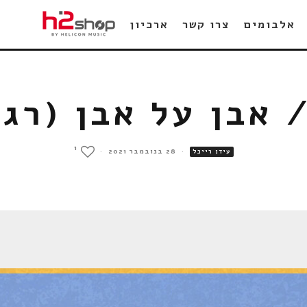
אלבומים
צרו קשר
ארכיון
/ אבן על אבן (רג
1
·
28 בנובמבר 2021
·
עידן רייכל