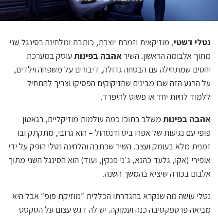
נטלי דשטי
, מוזיקאית וזמרת יוצרת, כותבת ומלחינה בסינגל שני
מתוך אלבומה הראשון. השיר
אהבה בפינות
עוסק במערכת
יחסים שמתחילה עם הבטחה גדולה, דיבורים על משפחה וילדים,
על הרגע הזה שבו מבינים שהזיקוקים הפסיקו וצריך להתחיל
ללמוד לחיות יחד או פשוט להיפרד.
אהבה בפינות
משלב בתוכו כמה עולמות מוזיקליים, רגאטון
פופי עם נגיעות של אפרו ביט ודנסהול – הוא גרובי, מתקתק ובו
זמנית מלא בעומק ועצב. השיר שכתבה והלחינה נטלי הופק על ידי
אופירי (אקו, גלעד כהנא, ג'ני פנקין, ועוד) הוא הסינגל השני מתוך
אלבום בכורה שיציא בהמשך השנה.
נטלי עושה מה שנקרא בהגדרתו הכללית ״מוזיקת פופ״ אבל היא
מביאה פרספקטיבה כנה ועמוקה. יש לה דגש עצום על הטקסט