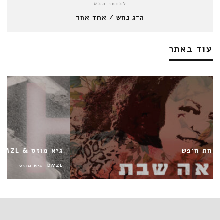
לכותר הבא
הדג נחש / אחד אחד
עוד באתר
גיא מוזס & MEH / DMZL
DMZL
גיא מוזס