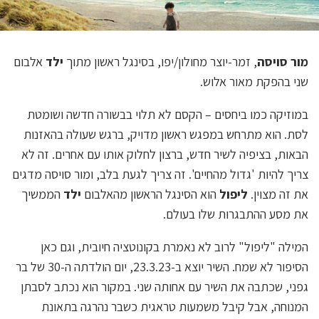
מור סויסה
, זמר-יוצר מחולון/יפו, בסינגל ראשון מתוך
ילד
אלבום
שני בהפקת מאור אלוש.
במוזיקה כמו ביחסים – הקסם לא תלוי בבשורה חדשה ושומטת
לסת. הוא מתרחש במפגש ראשון מדויק, ברגש שעולה בהאזנות
הבאות, בציפיה לשיר חדש, ברצון לחלוק אותו עם אחרים. זה לא
צריך להיות 'גדול מהחיים'. זה צריך לגעת בלב, ומור סויסה מדגים
את זה מצוין.
ליפול
הוא הסינגל הראשון מהאלבום
ילד
הממשיך
את מסע ההתבגרות שלו בעולם.
המילה "ליפול" לרוב לא נאמרת בקונוטציה חיובית, וגם כאן
הסיפור לא שמח. השיר יוצא ב-23.3.23, יום הולדתה ה-30 של בר
גפני, שכתבה את השיר עם אחותה שני. במקור הוא נכתב לסבתן
המנוחה, אבל קיבל משמעות טראגית כשבר נהרגה בתאונת