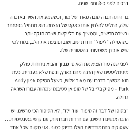
דרכים לפני כ-8 וחצי שנים.
בר היתה חברה טובה מאוד של מור, וכששמע את השיר באזכרה
שלה, החליט להלחין אותו כאקט של הנצחה. הוא מתחיל בפסנתר
ובשירה חרישית, וממשיך עם כלי קשת ושירה חזקה יותר,
כשהמילה "ליפול" חוזרת שוב ושוב ופוצעת את הלב, בטח למי
שיש אובדן משמעותי בהסטוריה שלו.
לפני שנה מור הוציא את האי.פי
מבוך
והביא ניחוחות פולק
מינימליסטים שאין הרבה מהם בארץ, ובטח שלא בעברית. כעת
הוא ממשיך בדרכו עם מאור אלוש, כשעל המיקס אמון Andy
Park – מפיק בלייבל של סופיאן סטיבנס שמהווה עבורו השראה
גדולה.
"בסופו של דבר זה סיפור 'עוד ילד', לא הסיפור הכי מרשים. יש
הרבה אנשים רגישים, עם חרדות חברתיות, עם קושי באינטימיות…
שעסוקים בהתמודדויות האלו בדיוק כמוני. אני מקווה שכל אחד