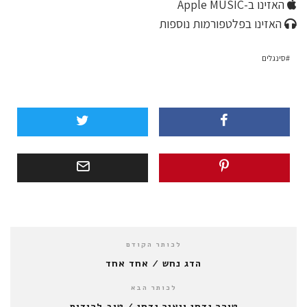
האזינו ב-Apple MUSIC
האזינו בפלטפורמות נוספות
סינגלים
לכותר הקודם
הדג נחש / אחד אחד
לכותר הבא
טוהר גדסי ויאיר גדסי / טוב להודות