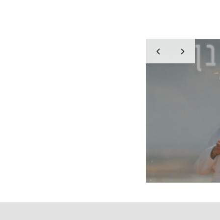
ות
אלנתן / יאללה