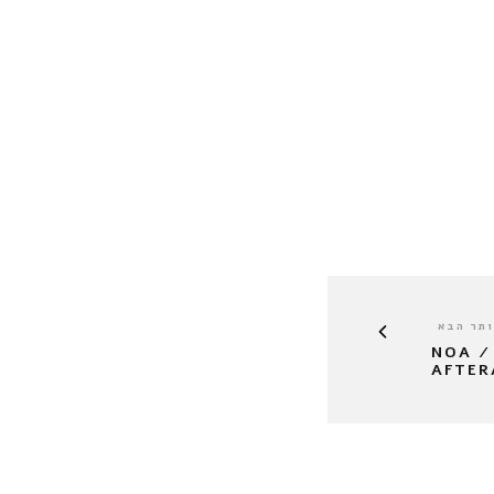
תר הבא
אחינועם ניני וגיל דור – NOA /
AFTER