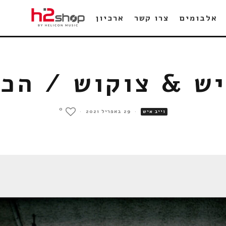
אלבומים
צרו קשר
ארכיון
יש & צוקוש / הכי
0
·
29 באפריל 2021
·
וייב איש