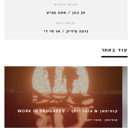
לכותר הקודם
חן כהן / אתה מגיע
לכותר הבא
נועה פיזיק / או סי די
עוד באתר
קותימאן & תומר יוסף / WORK IN PROGRESS
קותימאן
תומר יוסף