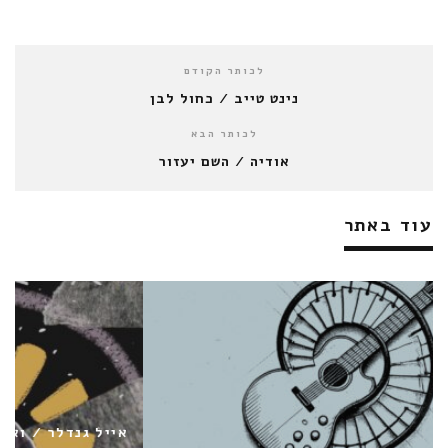
לכותר הקודם
נינט טייב / כחול לבן
לכותר הבא
אודיה / השם יעזור
עוד באתר
אייל גנדלר / ואולי