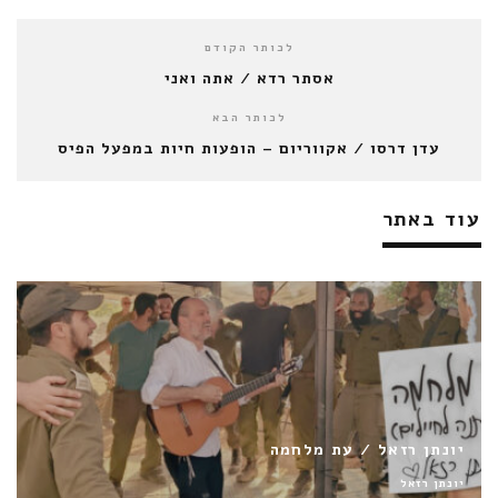
לכותר הקודם
אסתר רדא / אתה ואני
לכותר הבא
עדן דרסו / אקווריום – הופעות חיות במפעל הפיס
עוד באתר
יערה / ימינה שמאלה
יערה